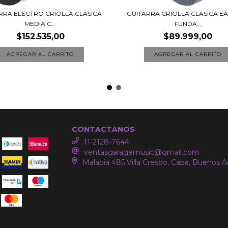
RRA ELECTRO CRIOLLA CLASICA
GUITARRA CRIOLLA CLASICA EA
MEDIA C...
FUNDA...
$152.535,00
$89.999,00
AGREGAR AL CARRITO
AGREGAR AL CARRITO
CONTACTANOS
11-2128-7644
ventasgaragemusic@gmail.com
Malabia 485 Villa Crespo, Caba, Buenos A