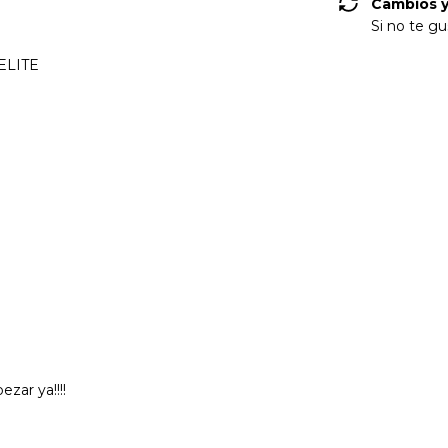
Cambios y
Si no te gu
 ELITE
zar ya!!!!