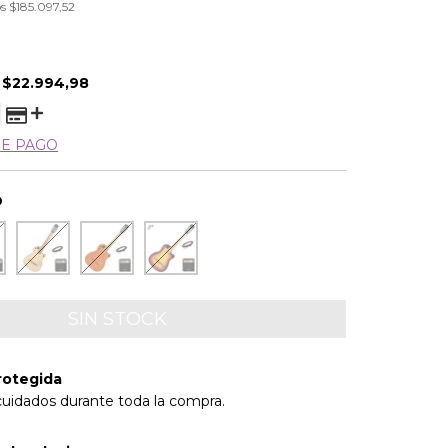
os
$185.097,52
E
$22.994,98
DE PAGO
O
rotegida
cuidados durante toda la compra.